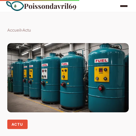
Poissondavril69
Accueil
›
Actu
ACTU