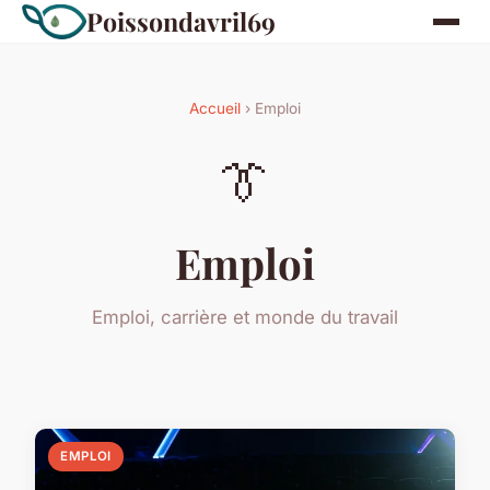
Poissondavril69
Accueil
› Emploi
👔
Emploi
Emploi, carrière et monde du travail
EMPLOI