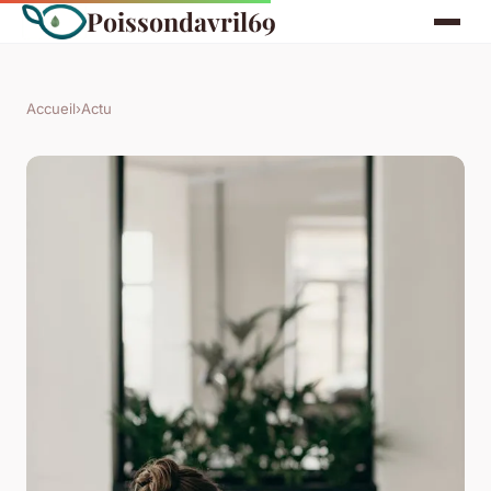
Poissondavril69
Accueil
›
Actu