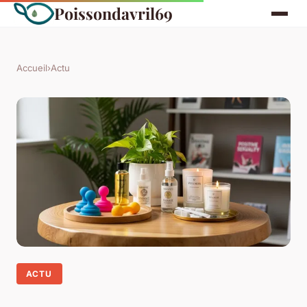
Poissondavril69
Accueil
›
Actu
ACTU