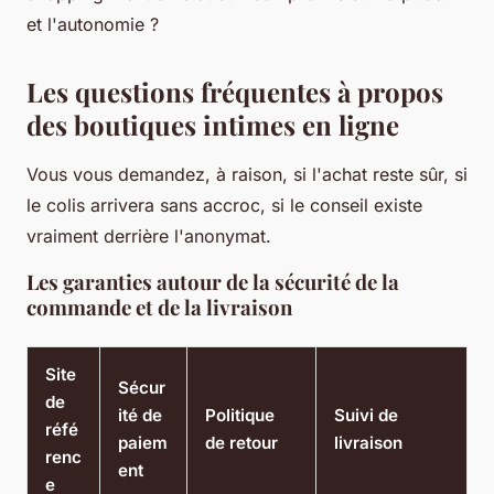
et l'autonomie ?
Les questions fréquentes à propos
des boutiques intimes en ligne
Vous vous demandez, à raison, si l'achat reste sûr, si
le colis arrivera sans accroc, si le conseil existe
vraiment derrière l'anonymat.
Les garanties autour de la sécurité de la
commande et de la livraison
Site
Sécur
de
ité de
Politique
Suivi de
réfé
paiem
de retour
livraison
renc
ent
e