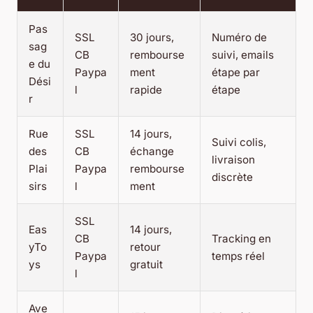
Pas
SSL
30 jours,
Numéro de
sag
CB
rembourse
suivi, emails
e du
Paypa
ment
étape par
Dési
l
rapide
étape
r
Rue
SSL
14 jours,
Suivi colis,
des
CB
échange
livraison
Plai
Paypa
rembourse
discrète
sirs
l
ment
SSL
Eas
14 jours,
CB
Tracking en
yTo
retour
Paypa
temps réel
ys
gratuit
l
Ave